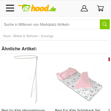
Hood
›
Möbel & Wohnen
›
Sonstige
Ähnliche Artikel:
Best for Kids Himmelstange Babybett & Wiege, Betthimmel Gerade, Fleece Montierbar
Best For Kids Schlafsack Set mit Bärenkissen und Beutel für Kindergarten und Camping