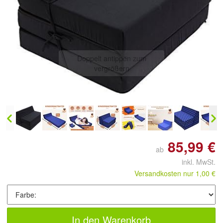
Doppelt antippen zum
vergrößern
85,99 €
ab
inkl. MwSt.
Versandkosten nur 1,00 €
In den Warenkorb