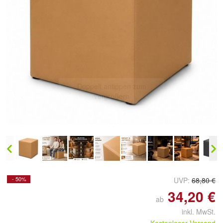
Doppelt antippen zum
vergrößern
- 50%
UVP:
68,80 €
34,20 €
ab
inkl. MwSt.