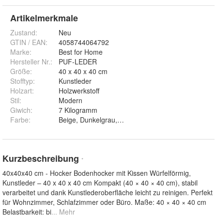
Artikelmerkmale
Zustand:
Neu
GTIN / EAN:
4058744064792
Marke:
Best for Home
Hersteller Nr.:
PUF-LEDER
Größe
:
40 x 40 x 40 cm
Stofftyp
:
Kunstleder
Holzart
:
Holzwerkstoff
Stil
:
Modern
Giwich
:
7 Kilogramm
Farbe
:
Beige, Dunkelgrau, Grau, Rot, Schwarz und Weiß
Kurzbeschreibung
*
40x40x40 cm - Hocker Bodenhocker mit Kissen Würfelförmig,
Kunstleder – 40 x 40 x 40 cm Kompakt (40 × 40 × 40 cm), stabil
verarbeitet und dank Kunstlederoberfläche leicht zu reinigen. Perfekt
für Wohnzimmer, Schlafzimmer oder Büro. Maße: 40 × 40 × 40 cm
Belastbarkeit: bi
... Mehr