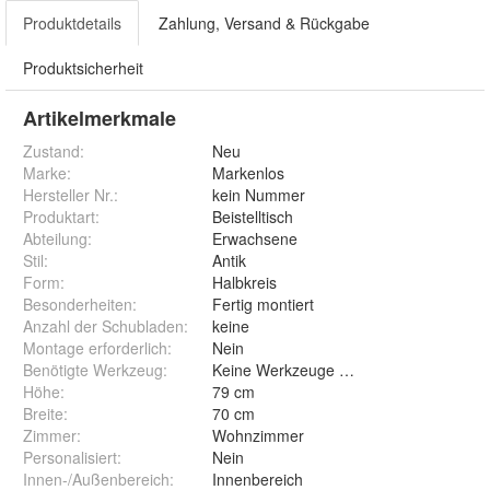
Produktdetails
Zahlung, Versand & Rückgabe
Produktsicherheit
Artikelmerkmale
Zustand:
Neu
Marke:
Markenlos
Hersteller Nr.:
kein Nummer
Produktart
:
Beistelltisch
Abteilung
:
Erwachsene
Stil
:
Antik
Form
:
Halbkreis
Besonderheiten
:
Fertig montiert
Anzahl der Schubladen
:
keine
Montage erforderlich
:
Nein
Benötigte Werkzeug
:
Keine Werkzeuge benötigt
Höhe
:
79 cm
Breite
:
70 cm
Zimmer
:
Wohnzimmer
Personalisiert
:
Nein
Innen-/Außenbereich
:
Innenbereich