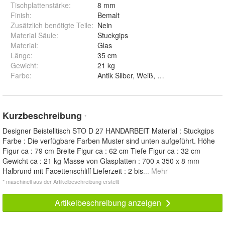
Tischplattenstärke
:
8 mm
Finish
:
Bemalt
Zusätzlich benötigte Teile
:
Nein
Material Säule
:
Stuckgips
Material
:
Glas
Länge
:
35 cm
Gewicht
:
21 kg
Farbe
:
Kurzbeschreibung
*
Designer Beistelltisch STO D 27 HANDARBEIT Material : Stuckgips
Farbe : Die verfügbare Farben Muster sind unten aufgeführt. Höhe
Figur ca : 79 cm Breite Figur ca : 62 cm Tiefe Figur ca : 32 cm
Gewicht ca : 21 kg Masse von Glasplatten : 700 x 350 x 8 mm
Halbrund mit Facettenschliff Lieferzeit : 2 bis
... Mehr
* maschinell aus der Artikelbeschreibung erstellt
Artikelbeschreibung anzeigen