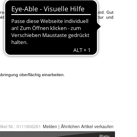
tikel Nr.:
0111806261
Melden
|
Ähnlichen
Artikel verkaufen
Platin