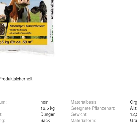
Produktsicherheit
tum
:
nein
Materialbasis
:
Org
12,5 kg
Geeignete Pflanzenart
:
All
t
:
Dünger
Gewicht
:
12,
ng
:
Sack
Materialform
:
Gra