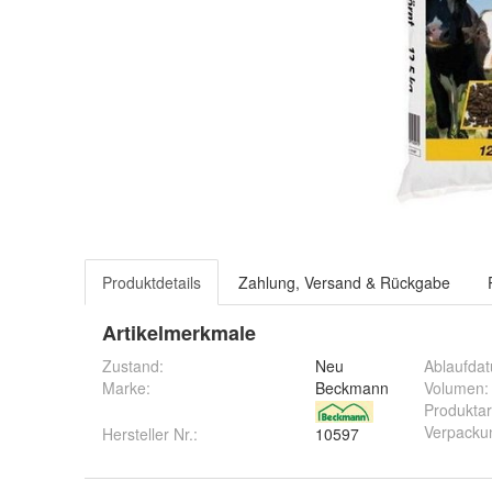
Produktdetails
Zahlung, Versand & Rückgabe
Artikelmerkmale
Zustand:
Neu
Ablaufda
Marke:
Beckmann
Volumen
:
Produktar
Verpacku
Hersteller Nr.:
10597