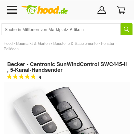
Hood
›
Baumarkt & Garten
›
Baustoffe & Bauelemente
›
Fenster
›
Rolläden
Becker - Centronic SunWindControl SWC445-II
, 5-Kanal-Handsender
4