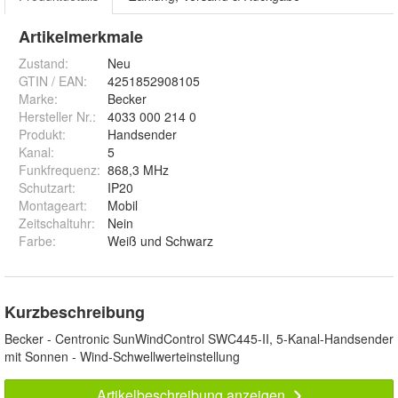
Artikelmerkmale
Zustand:
Neu
GTIN / EAN:
4251852908105
Marke:
Becker
Hersteller Nr.:
4033 000 214 0
Produkt
:
Handsender
Kanal
:
5
Funkfrequenz
:
868,3 MHz
Schutzart
:
IP20
Montageart
:
Mobil
Zeitschaltuhr
:
Nein
Farbe
:
Weiß und Schwarz
Kurzbeschreibung
Becker - Centronic SunWindControl SWC445-II, 5-Kanal-Handsender
mit Sonnen - Wind-Schwellwerteinstellung
Artikelbeschreibung anzeigen