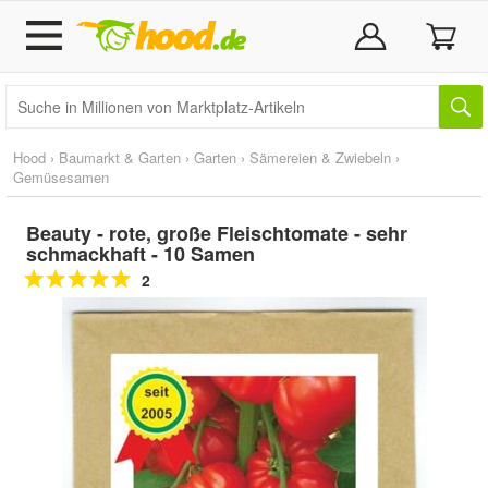
Hood
›
Baumarkt & Garten
›
Garten
›
Sämereien & Zwiebeln
›
Gemüsesamen
Beauty - rote, große Fleischtomate - sehr
schmackhaft - 10 Samen
2