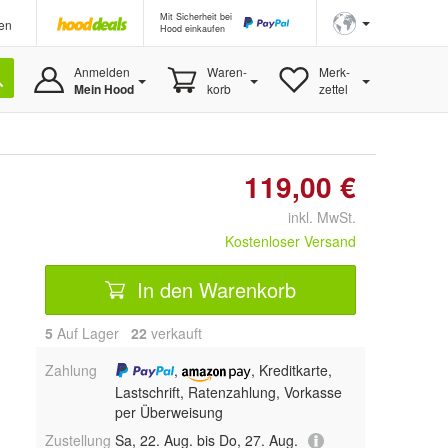
Mit Sicherheit bei
en
Hood einkaufen
Anmelden
Waren-
Merk-
Mein Hood
korb
zettel
119,00 €
inkl. MwSt.
Kostenloser Versand
In den Warenkorb
5
Auf Lager
22
 verkauft
Zahlung
,
, Kreditkarte,
Lastschrift, Ratenzahlung, Vorkasse
per Überweisung
Zustellung
Sa, 22. Aug. bis Do, 27. Aug.