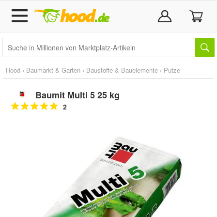
Hood
›
Baumarkt & Garten
›
Baustoffe & Bauelemente
›
Putze
Baumit Multi 5 25 kg
2