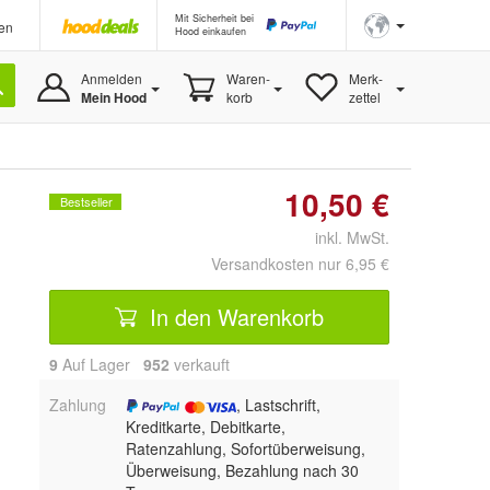
Mit Sicherheit bei
en
Hood einkaufen
Anmelden
Waren-
Merk-
Mein Hood
korb
zettel
10,50 €
Bestseller
inkl. MwSt.
Versandkosten nur 6,95 €
In den Warenkorb
9
Auf Lager
952
 verkauft
Zahlung
, Lastschrift,
Kreditkarte, Debitkarte,
Ratenzahlung, Sofortüberweisung,
Überweisung, Bezahlung nach 30