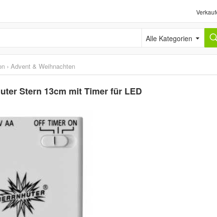
Verkauf
Alle Kategorien
on
›
Advent & Weihnachten
nhuter Stern 13cm mit Timer für LED