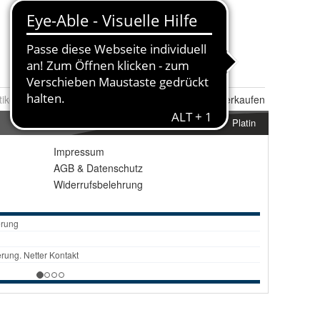
tikel Nr.:
0089499379
Melden
|
Ähnlichen
Artikel verkaufen
Platin
Impressum
AGB
&
Datenschutz
Widerrufsbelehrung