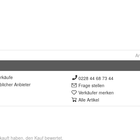
Ar
rkäufe
0228 44 68 73 44
lich
er Anbieter
Frage stellen
Verkäufer merken
Alle Artikel
kauft haben, den Kauf bewertet.