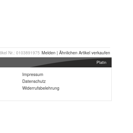
tikel Nr.:
0103891975
Melden
|
Ähnlichen
Artikel verkaufen
Platin
Impressum
Datenschutz
Widerrufsbelehrung