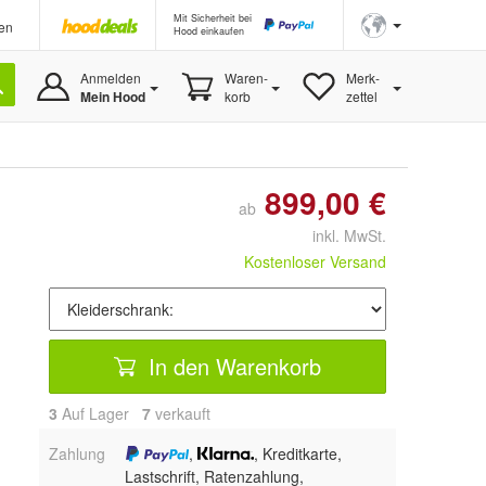
Mit Sicherheit bei
en
Hood einkaufen
Anmelden
Waren-
Merk-
Mein Hood
korb
zettel
899,00 €
ab
inkl. MwSt.
Kostenloser Versand
In den Warenkorb
3
Auf Lager
7
 verkauft
Zahlung
,
, Kreditkarte,
Lastschrift, Ratenzahlung,