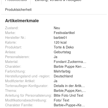
Produktsicherheit
Artikelmerkmale
Zustand:
Neu
Marke:
Festivalartikel
Hersteller Nr.:
barbie01
Kalorie
:
120 kcal
Produktart
:
Torte & Deko
Anlass
:
Geburtstag
Personalisieren
:
Ja
Material
:
Fondant Zuckermasse Oblate Zuck
Charakter
:
Barbie Puppe Ken Barbie-Puppe S
Farbrichtung
:
Mehrfarbig
Herstellungsland und -region
:
Deutschland
Modifizierter Artikel
:
Ja
Tortenaufleger-Konfigurator
:
Details in der Artikelbeschreibung
Thema
:
Barbie,Puppe,Ken,Barbie-Puppe,S
Anleitung für Personalisierung
:
Bitte Foto Und Text
Modifikationsbeschreibung
:
Foto/ Text
Charakter Familie
:
Barbie+Puppe+Ken+Barbie-Puppe+