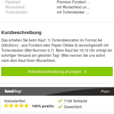
Papierart
:
Wunschtext
:
mit Wunschtext und ohne Wunsc
Tortenstecker
:
mit Tortenstecker und ohne
Kurzbeschreibung
Das erhalten Sie beim Kauf: 1) Tortendekoration im Format A4
(28x20cm) , aus Fondant oder Papier Oblate 2) wunschgemäß mit
Tortenstecker (Bild Nummer 6,7) Beim Kauf bis 16:15 Uhr erfolgt ein
sofortiger Versand am gleichen Tag! Bitte nennen Sie uns sofort
nach dem Kauf Ihren Wunschtext.
Artikelbeschreibung anzeigen
Platin
festivalartikel
7198 Verkäufe
100% positiv
Gewerblich