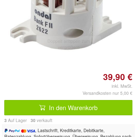
Doppelt antippen zum
vergrößern
39,90 €
inkl. MwSt.
Versandkosten nur 5,00 €
In den Warenkorb
3
Auf Lager
30
 verkauft
, Lastschrift, Kreditkarte, Debitkarte,
Ratenzahlung, Sofortüberweisung, Überweisung, Bezahlung nach