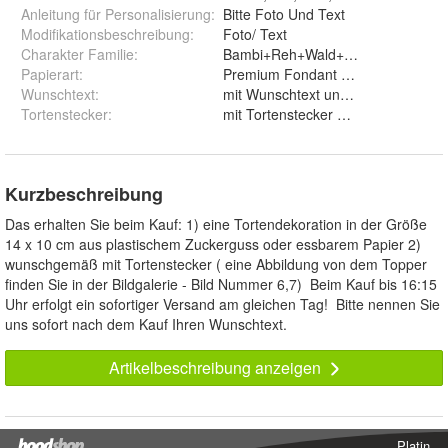
Anleitung für Personalisierung
:
Bitte Foto Und Text
Modifikationsbeschreibung
:
Foto/ Text
Charakter Familie
:
Bambi+Reh+Wald+Hirsch+Märche
Papierart
:
Wunschtext
:
mit Wunschtext und ohne Wunsc
Tortenstecker
:
mit Tortenstecker und ohne
Kurzbeschreibung
Das erhalten Sie beim Kauf: 1) eine Tortendekoration in der Größe
14 x 10 cm aus plastischem Zuckerguss oder essbarem Papier 2)
wunschgemäß mit Tortenstecker ( eine Abbildung von dem Topper
finden Sie in der Bildgalerie - Bild Nummer 6,7) Beim Kauf bis 16:15
Uhr erfolgt ein sofortiger Versand am gleichen Tag! Bitte nennen Sie
uns sofort nach dem Kauf Ihren Wunschtext.
Artikelbeschreibung anzeigen
Platin