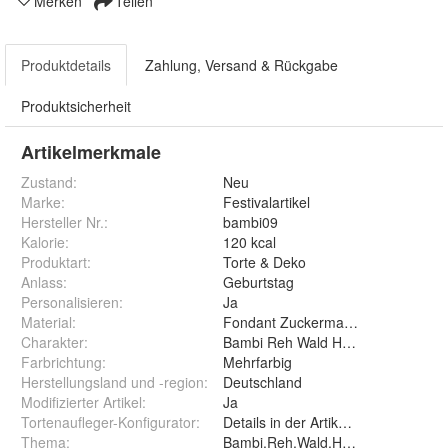
Merken
Teilen
Produktdetails
Zahlung, Versand & Rückgabe
Produktsicherheit
Artikelmerkmale
Zustand:
Neu
Marke:
Festivalartikel
Hersteller Nr.:
bambi09
Kalorie
:
120 kcal
Produktart
:
Torte & Deko
Anlass
:
Geburtstag
Personalisieren
:
Ja
Material
:
Fondant Zuckermasse Oblate Zuck
Charakter
:
Bambi Reh Wald Hirsch Deer Märc
Farbrichtung
:
Mehrfarbig
Herstellungsland und -region
:
Deutschland
Modifizierter Artikel
:
Ja
Tortenaufleger-Konfigurator
:
Details in der Artikelbeschreibung
Thema
:
Bambi,Reh,Wald,Hirsch,Märchen,D