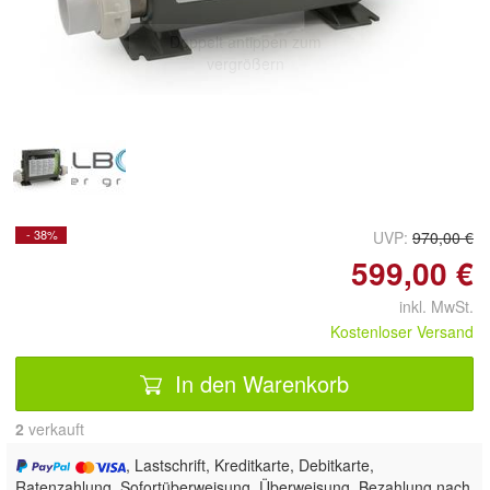
Doppelt antippen zum
vergrößern
- 38%
UVP:
970,00 €
599,00 €
inkl. MwSt.
Kostenloser Versand
In den Warenkorb
2
 verkauft
, Lastschrift, Kreditkarte, Debitkarte,
Ratenzahlung, Sofortüberweisung, Überweisung, Bezahlung nach