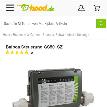
Hood
›
Baumarkt & Garten
›
Sauna & Schwimmbad
›
Sonstige
Balboa Steuerung GS501SZ
2