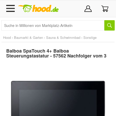
Hood
›
Baumarkt & Garten
›
Sauna & Schwimmbad
›
Sonstige
Balboa SpaTouch 4+ Balboa
Steuerungstastatur - 57562 Nachfolger vom 3