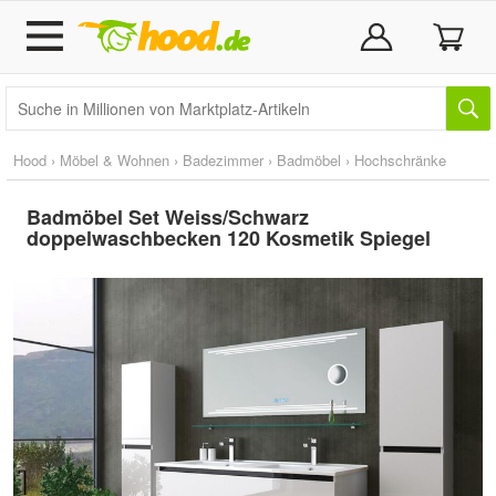
Hood
›
Möbel & Wohnen
›
Badezimmer
›
Badmöbel
›
Hochschränke
Badmöbel Set Weiss/Schwarz
doppelwaschbecken 120 Kosmetik Spiegel