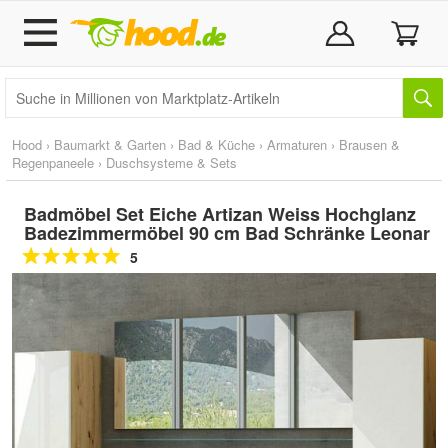
Hood
›
Baumarkt & Garten
›
Bad & Küche
›
Armaturen
›
Brausen &
Regenpaneele
›
Duschsysteme & Sets
Badmöbel Set Eiche Artizan Weiss Hochglanz
Badezimmermöbel 90 cm Bad Schränke Leonar
5