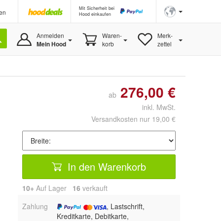
Mit Sicherheit bei
en
Hood einkaufen
Anmelden
Waren-
Merk-
Mein Hood
korb
zettel
276,00 €
ab
inkl. MwSt.
Versandkosten nur 19,00 €
In den Warenkorb
10+
Auf Lager
16
 verkauft
Zahlung
, Lastschrift,
Kreditkarte, Debitkarte,