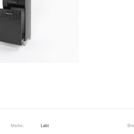
Marke:
Labi
Bre