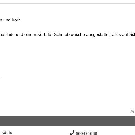
Ar
rkäufe
660491688