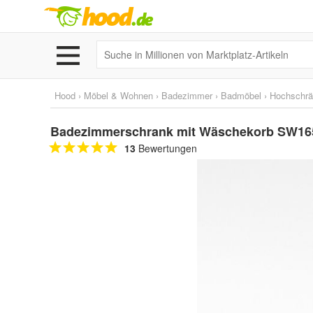
Hood
›
Möbel & Wohnen
›
Badezimmer
›
Badmöbel
›
Hochschr
Badezimmerschrank mit Wäschekorb SW165
13
Bewertungen