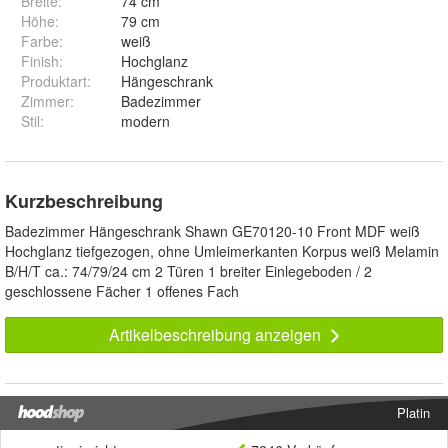
Breite
:
74 cm
Höhe
:
79 cm
Farbe
:
weiß
Finish
:
Hochglanz
Produktart
:
Hängeschrank
Zimmer
:
Badezimmer
Stil
:
modern
Kurzbeschreibung
Badezimmer Hängeschrank Shawn GE70120-10 Front MDF weiß
Hochglanz tiefgezogen, ohne Umleimerkanten Korpus weiß Melamin
B/H/T ca.: 74/79/24 cm 2 Türen 1 breiter Einlegeboden / 2
geschlossene Fächer 1 offenes Fach
Artikelbeschreibung anzeigen
Platin