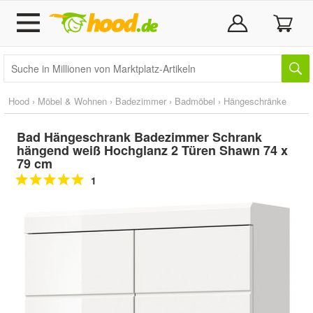
Hood
›
Möbel & Wohnen
›
Badezimmer
›
Badmöbel
›
Hängeschränke
Bad Hängeschrank Badezimmer Schrank
hängend weiß Hochglanz 2 Türen Shawn 74 x
79 cm
1