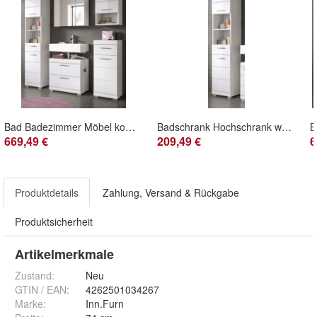
Bad Badezimmer Möbel komplett Set 5-tlg. in weiß Hochglanz Badmöbel Shawn 164 cm
Badschrank Hochschrank weiß Hochglanz 2-türig Badezimmer Bad Möbel 37 x 191 cm Shawn
669,49 €
209,49 €
6
Produktdetails
Zahlung, Versand & Rückgabe
Produktsicherheit
Artikelmerkmale
Zustand:
Neu
GTIN / EAN:
4262501034267
Marke:
Inn.Furn