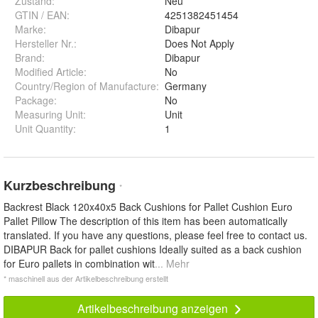
Zustand:
Neu
GTIN / EAN:
4251382451454
Marke:
Dibapur
Hersteller Nr.:
Does Not Apply
Brand
:
Dibapur
Modified Article
:
No
Country/Region of Manufacture
:
Germany
Package
:
No
Measuring Unit
:
Unit
Unit Quantity
:
1
Kurzbeschreibung
*
Backrest Black 120x40x5 Back Cushions for Pallet Cushion Euro
Pallet Pillow The description of this item has been automatically
translated. If you have any questions, please feel free to contact us.
DIBAPUR Back for pallet cushions Ideally suited as a back cushion
for Euro pallets in combination wit
... Mehr
* maschinell aus der Artikelbeschreibung erstellt
Artikelbeschreibung anzeigen