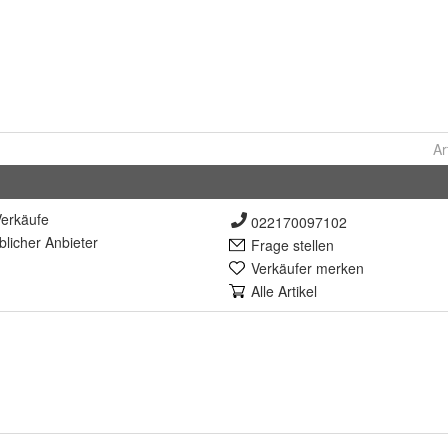
Ar
erkäufe
022170097102
lich
er Anbieter
Frage stellen
Verkäufer merken
Alle Artikel