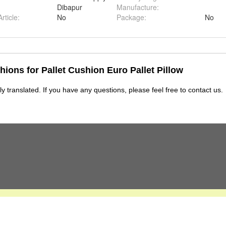
Dibapur
Manufacture
:
rticle
:
No
Package
:
No