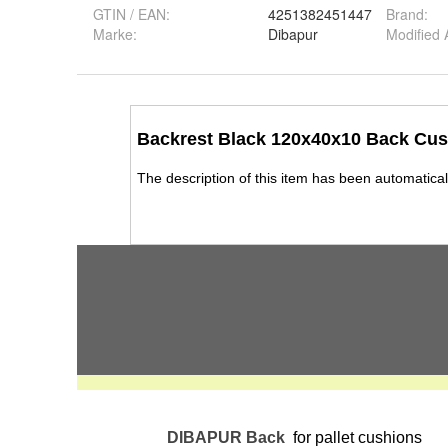
GTIN / EAN:
4251382451447
Brand
:
Marke:
Dibapur
Modified A