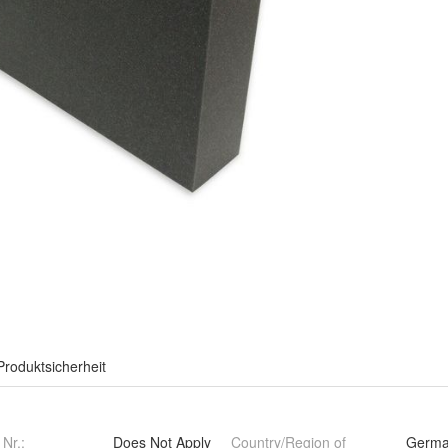
Produktsicherheit
 Nr.:
Does Not Apply
Country/Region of
Germ