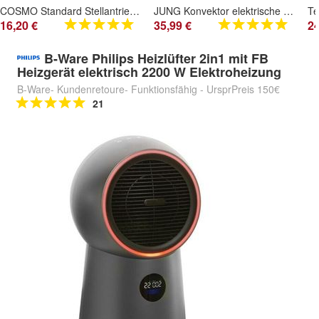
COSMO Standard Stellantrieb 230V IP54 M30x1,5mm, stroml. zu, man. Arretierung CTS230N
JUNG Konvektor elektrische Heizung mit Thermostat 1500W mobiler Heizlüfter 30qm
16,20 €
35,99 €
24
B-Ware Philips Heizlüfter 2in1 mit FB
Heizgerät elektrisch 2200 W Elektroheizung
B-Ware- Kundenretoure- Funktionsfähig - UrsprPreis 150€
21