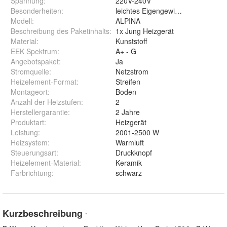
Spannung
:
220V-240V
Besonderheiten
:
leichtes Eigengewicht
Modell
:
ALPINA
Beschreibung des Paketinhalts
:
1x Jung Heizgerät
Material
:
Kunststoff
EEK Spektrum
:
A+ - G
Angebotspaket
:
Ja
Stromquelle
:
Netzstrom
Heizelement-Format
:
Streifen
Montageort
:
Boden
Anzahl der Heizstufen
:
2
Herstellergarantie
:
2 Jahre
Produktart
:
Heizgerät
Leistung
:
2001-2500 W
Heizsystem
:
Warmluft
Steuerungsart
:
Druckknopf
Heizelement-Material
:
Keramik
Farbrichtung
:
schwarz
Kurzbeschreibung
*