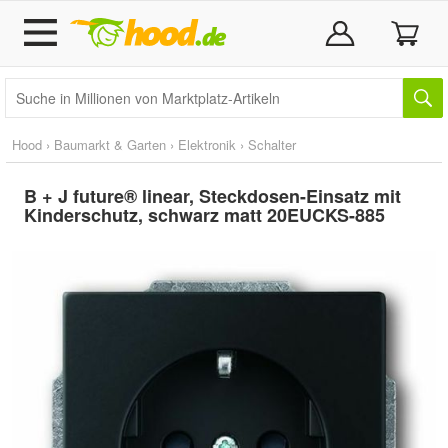
Hood
›
Baumarkt & Garten
›
Elektronik
›
Schalter
B + J future® linear, Steckdosen-Einsatz mit
Kinderschutz, schwarz matt 20EUCKS-885