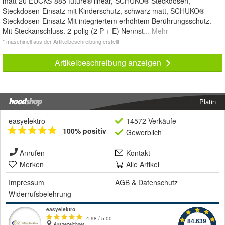
matt 20 EUCKS-885 future® linear, SCHUKO® Steckdosen,
Steckdosen-Einsatz mit Kinderschutz, schwarz matt, SCHUKO®
Steckdosen-Einsatz Mit integriertem erhöhtem Berührungsschutz.
Mit Steckanschluss. 2-polig (2 P + E) Nennst
... Mehr
* maschinell aus der Artikelbeschreibung erstellt
Artikelbeschreibung anzeigen
Platin
easyelektro
14572 Verkäufe
100% positiv
Gewerblich
Anrufen
Kontakt
Merken
Alle Artikel
Impressum
AGB
&
Datenschutz
Widerrufsbelehrung