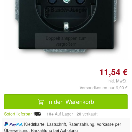
Doppelt antippen zum
vergrößern
11,54 €
inkl. MwSt.
Versandkosten nur 6,90 €
In den Warenkorb
Sofort lieferbar
10+
Auf Lager
20
 verkauft
, Kreditkarte, Lastschrift, Ratenzahlung, Vorkasse per
Überweisung, Barzahlung bei Abholung