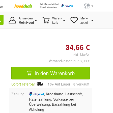
Mit Sicherheit bei
en
Hood einkaufen
Anmelden
Waren-
Merk-
Mein Hood
korb
zettel
34,66 €
inkl. MwSt.
Versandkosten nur 6,90 €
In den Warenkorb
Sofort lieferbar
10+
Auf Lager
8
 verkauft
Zahlung
, Kreditkarte, Lastschrift,
Ratenzahlung, Vorkasse per
Überweisung, Barzahlung bei
Abholung