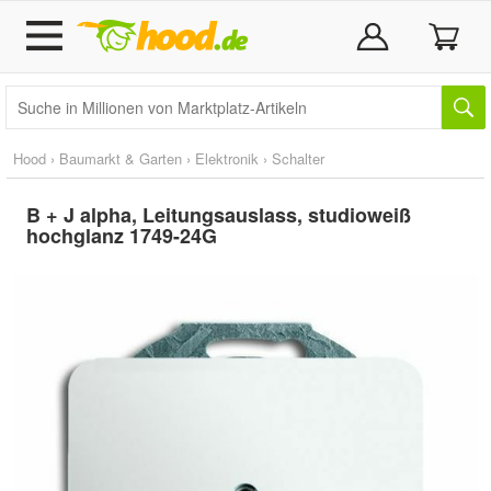
Hood
›
Baumarkt & Garten
›
Elektronik
›
Schalter
B + J alpha, Leitungsauslass, studioweiß
hochglanz 1749-24G