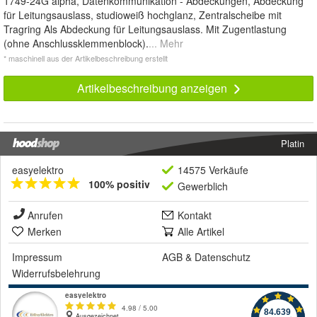
1749-24G alpha, Datenkommunikation - Abdeckungen, Abdeckung
für Leitungsauslass, studioweiß hochglanz, Zentralscheibe mit
Tragring Als Abdeckung für Leitungsauslass. Mit Zugentlastung
(ohne Anschlussklemmenblock).
... Mehr
* maschinell aus der Artikelbeschreibung erstellt
Artikelbeschreibung anzeigen
Platin
easyelektro
14575 Verkäufe
100% positiv
Gewerblich
Anrufen
Kontakt
Merken
Alle Artikel
Impressum
AGB
&
Datenschutz
Widerrufsbelehrung