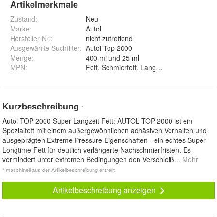
Artikelmerkmale
Zustand:
Neu
Marke:
Autol
Hersteller Nr.:
nicht zutreffend
Ausgewählte Suchfilter
:
Autol Top 2000
Menge
:
400 ml und 25 ml
MPN
:
Fett, Schmierfett, Langzeitfett, Top 2000,
Kurzbeschreibung
*
Autol TOP 2000 Super Langzeit Fett; AUTOL TOP 2000 ist ein
Spezialfett mit einem außergewöhnlichen adhäsiven Verhalten und
ausgeprägten Extreme Pressure Eigenschaften - ein echtes Super-
Longtime-Fett für deutlich verlängerte Nachschmierfristen. Es
vermindert unter extremen Bedingungen den Verschleiß
... Mehr
* maschinell aus der Artikelbeschreibung erstellt
Artikelbeschreibung anzeigen