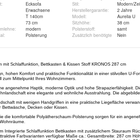
t
:
Ecksofa
Stil
:
Modern/Zei
:
Erwachsene
Herstellergarantie
:
2 Jahre
T 140cm
Modell
:
Aurelia U
73 cm
Sitzhöhe
:
38 cm
Armlehne
:
modern
Polsterstoff
:
samt
al
:
Polsterung
Zusätzlich benötigte
Nein