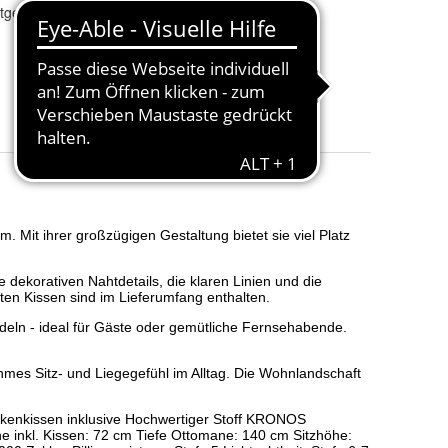
tgenössisch
Farbrichtung
:
anthrazit
Anzahl der
4-5
Sitzplätze
:
Verpackung
:
Folie + Karton
Anzahl der Einheiten
:
anthrazit