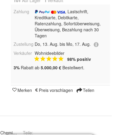
10+
Auf Lager
1
 verkauft
Zahlung
, Lastschrift,
Kreditkarte, Debitkarte,
Ratenzahlung, Sofortüberweisung,
Überweisung, Bezahlung nach 30
Tagen
Zustellung
Do, 13. Aug. bis Mo, 17. Aug.
Verkäufer
Wohnideebilder
98% positiv
3%
Rabatt ab
5.000,00 €
Bestellwert.
Merken
Preis vorschlagen
Teilen
 Chemikalien vermeiden
Teile
: