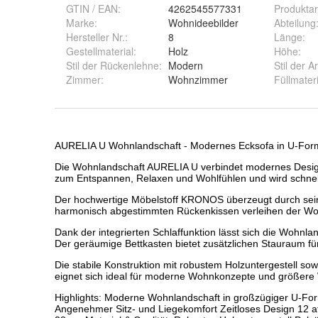
GTIN / EAN:
4262545577331
Produktar
Marke:
Wohnideebilder
Abteilung
Hersteller Nr.:
8
Länge
:
Gestellmaterial
:
Holz
Höhe
:
Stil der Rückenlehne
:
Modern
Stil der 
Zimmer
:
Wohnzimmer
Füllmateri