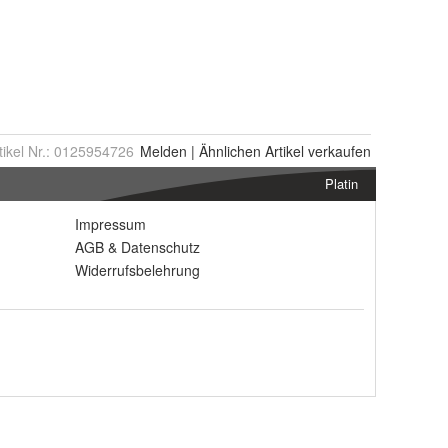
tikel Nr.:
0125954726
Melden
|
Ähnlichen
Artikel verkaufen
Platin
Impressum
AGB
&
Datenschutz
Widerrufsbelehrung