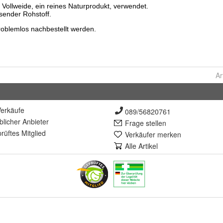
Ar
erkäufe
089/56820761
lich
er Anbieter
Frage stellen
rüft
es Mitglied
Verkäufer merken
Alle Artikel