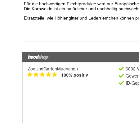
ZooUndGartenMuenchen
6002 V
100% positiv
Gewerb
ID-Gep