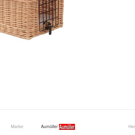
Marke:
Aumüller
Her