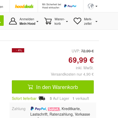
Mit Sicherheit bei
en
Hood einkaufen
Anmelden
Waren-
Merk-
Mein Hood
korb
zettel
- 4%
UVP:
72,99 €
69,99 €
inkl. MwSt.
Versandkosten nur 4,90 €
In den Warenkorb
Sofort lieferbar
5
Auf Lager
1
 verkauft
Zahlung
,
, Kreditkarte,
Lastschrift, Ratenzahlung, Vorkasse