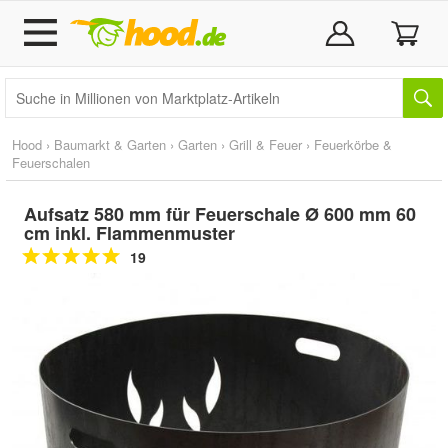
Hood
›
Baumarkt & Garten
›
Garten
›
Grill & Feuer
›
Feuerkörbe &
Feuerschalen
Aufsatz 580 mm für Feuerschale Ø 600 mm 60
cm inkl. Flammenmuster
19