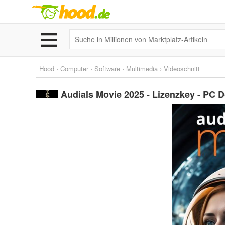
Hood
›
Computer
›
Software
›
Multimedia
›
Videoschnitt
Audials Movie 2025 - Lizenzkey - PC 