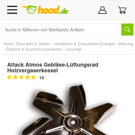
Hood
›
Baumarkt & Garten
›
Installation & Erneuerbare Energien
›
Heizung
›
Zubehör & Systemkomponenten
›
Sonstige
Attack Atmos Gebläse-Lüftungsrad
Holzvergaserkessel
10