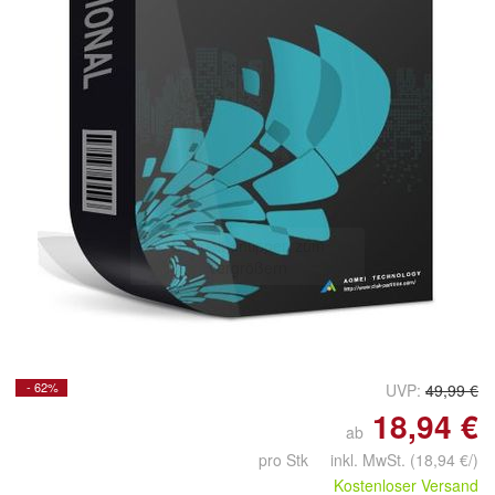
Doppelt antippen zum
vergrößern
- 62%
UVP:
49,99 €
18,94 €
ab
pro Stk inkl. MwSt.
(18,94 €/)
Kostenloser Versand