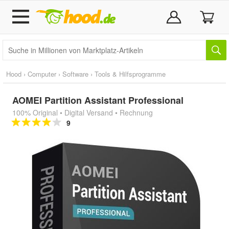
Hood
›
Computer
›
Software
›
Tools & Hilfsprogramme
AOMEI Partition Assistant Professional
100% Original • Digital Versand • Rechnung
9