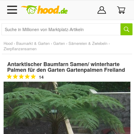
Hood
›
Baumarkt & Garten
›
Garten
›
Sämereien & Zwiebeln
›
Zierpflanzensamen
Antarktischer Baumfarn Samen/ winterharte
Palmen für den Garten Gartenpalmen Freiland
14