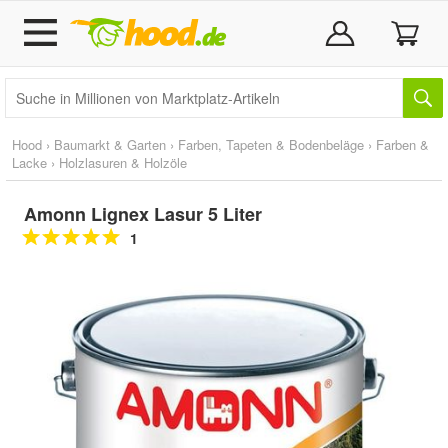
Hood
›
Baumarkt & Garten
›
Farben, Tapeten & Bodenbeläge
›
Farben &
Lacke
›
Holzlasuren & Holzöle
Amonn Lignex Lasur 5 Liter
1