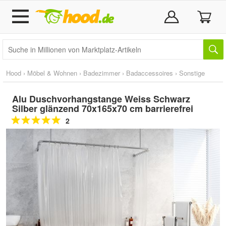
Hood
›
Möbel & Wohnen
›
Badezimmer
›
Badaccessoires
›
Sonstige
Alu Duschvorhangstange Weiss Schwarz
Silber glänzend 70x165x70 cm barrierefrei
2