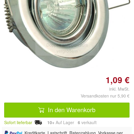
Doppelt antippen zum
vergrößern
1,09 €
inkl. MwSt.
Versandkosten nur 5,90 €
In den Warenkorb
Sofort lieferbar
10+
Auf Lager
6
 verkauft
, Kreditkarte, Lastschrift, Ratenzahlung, Vorkasse per