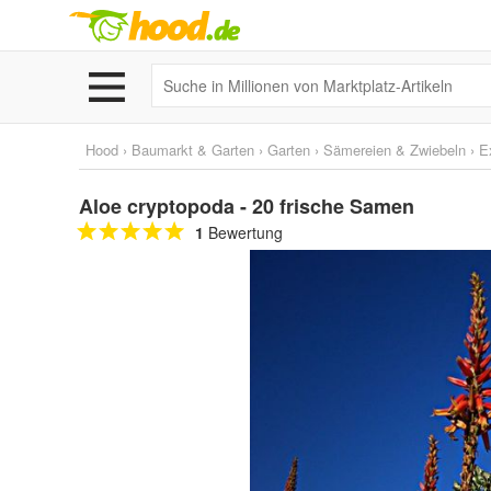
Hood
›
Baumarkt & Garten
›
Garten
›
Sämereien & Zwiebeln
›
E
Aloe cryptopoda - 20 frische Samen
1
Bewertung