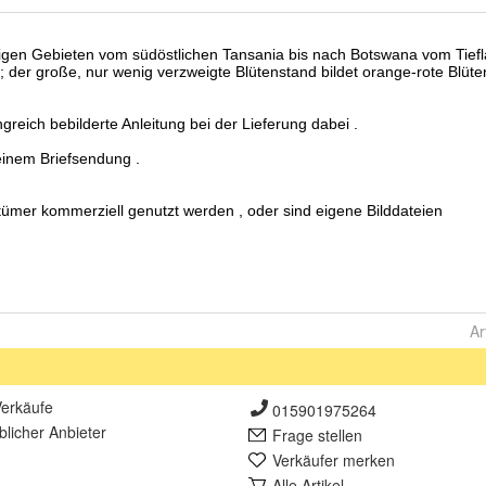
Ar
erkäufe
015901975264
lich
er Anbieter
Frage stellen
Verkäufer merken
Alle Artikel