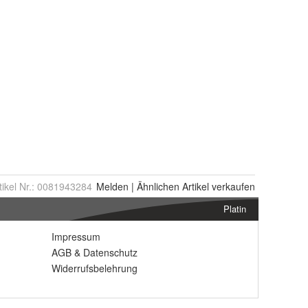
tikel Nr.:
0081943284
Melden
|
Ähnlichen
Artikel verkaufen
Platin
Impressum
AGB
&
Datenschutz
Widerrufsbelehrung