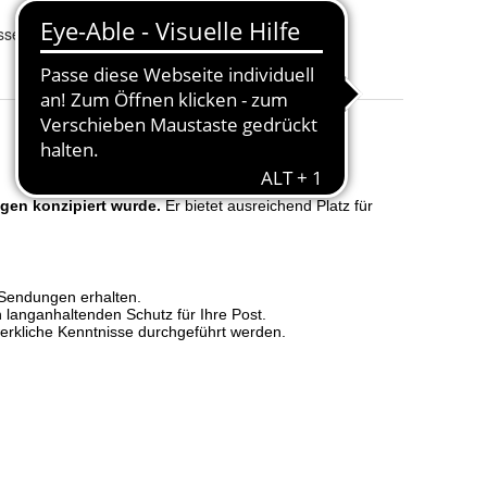
Herstellernummer
:
F54789
ssel