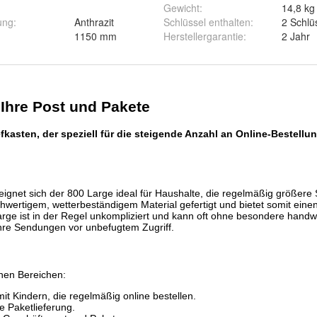
Gewicht
:
14,8 kg
ung
:
Anthrazit
Schlüssel enthalten
:
2 Schlü
1150 mm
Herstellergarantie
:
2 Jahr