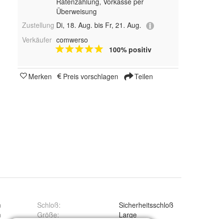
Ratenzahlung, Vorkasse per
Überweisung
Zustellung
Di, 18. Aug. bis Fr, 21. Aug.
Verkäufer
comwerso
100% positiv
Merken
Preis vorschlagen
Teilen
m
Schloß
:
Sicherheitsschloß
m
Größe
:
Large