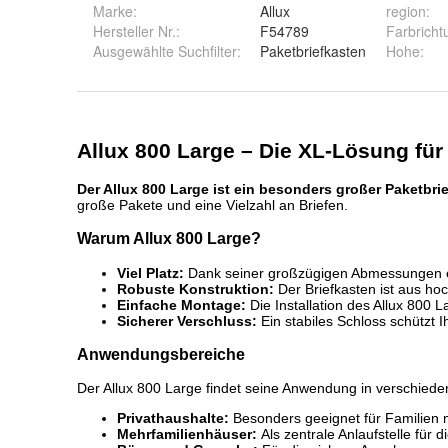
Marke:
Allux
region
:
Hersteller Nr.:
F54789
Farbricht
Ausgewählte Suchfilter
:
Paketbriefkasten
Hohe
: