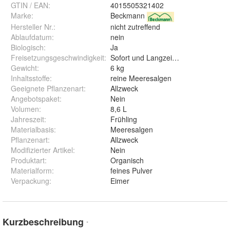
GTIN / EAN:
4015505321402
Marke:
Beckmann
Hersteller Nr.:
nicht zutreffend
Ablaufdatum
:
nein
Biologisch
:
Ja
Freisetzungsgeschwindigkeit
:
Sofort und Langzeitwirkung
Gewicht
:
6 kg
Inhaltsstoffe
:
reine Meeresalgen
Geeignete Pflanzenart
:
Allzweck
Angebotspaket
:
Nein
Volumen
:
8,6 L
Jahreszeit
:
Frühling
Materialbasis
:
Meeresalgen
Pflanzenart
:
Allzweck
Modifizierter Artikel
:
Nein
Produktart
:
Organisch
Materialform
:
feines Pulver
Verpackung
:
Eimer
Kurzbeschreibung
*