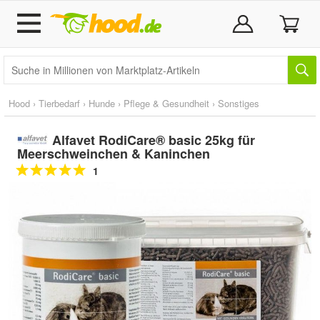
Hood
›
Tierbedarf
›
Hunde
›
Pflege & Gesundheit
›
Sonstiges
Alfavet RodiCare® basic 25kg für
Meerschweinchen & Kaninchen
1