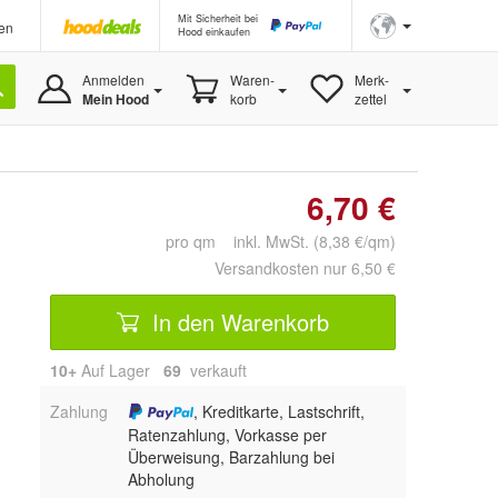
Mit Sicherheit bei
en
Hood einkaufen
Anmelden
Waren-
Merk-
Mein Hood
korb
zettel
6,70 €
pro qm inkl. MwSt. (8,38 €/qm)
Versandkosten nur 6,50 €
In den Warenkorb
10+
Auf Lager
69
 verkauft
Zahlung
, Kreditkarte, Lastschrift,
Ratenzahlung, Vorkasse per
Überweisung, Barzahlung bei
Abholung