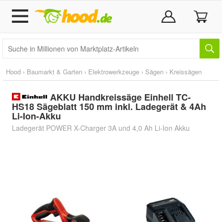
Hood
›
Baumarkt & Garten
›
Elektrowerkzeuge
›
Sägen
›
Kreissägen
AKKU Handkreissäge Einhell TC-
HS18 Sägeblatt 150 mm inkl. Ladegerät & 4Ah
Li-Ion-Akku
Ladegerät POWER X-Charger 3A und 4,0 Ah Li-Ion Akku