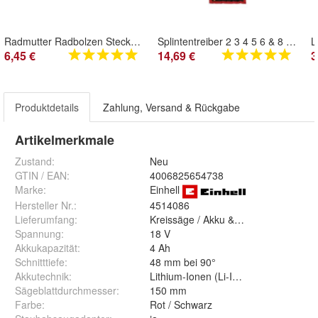
Radmutter Radbolzen Stecknuss SW 17 19 21 Mercedes 17 Schlagnuss Schlagschrauber Nuss
Splintentreiber 2 3 4 5 6 & 8 mm EXTRA LANG + Tasche Dorn Splinttreiber Durchschlag
6,45 €
14,69 €
3
Produktdetails
Zahlung, Versand & Rückgabe
Artikelmerkmale
Zustand:
Neu
GTIN / EAN:
4006825654738
Marke:
Einhell
Hersteller Nr.:
4514086
Lieferumfang
:
Kreissäge / Akku & Ladegerät
Spannung
:
18 V
Akkukapazität
:
4 Ah
Schnitttiefe
:
48 mm bei 90°
Akkutechnik
:
Lithium-Ionen (Li-Ion)
Sägeblattdurchmesser
:
150 mm
Farbe
:
Rot / Schwarz