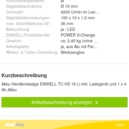
Staubabsaugadapter
:
ja
Sägeblattaufnahme
:
Ø 10 mm
Drehzahl
:
4200 U/min im Leerlauf
Sägeblattabmessungen
:
150 x 10 x 1,5 mm
max. Schnitttiefe bei 45°
:
36 mm
Beleuchtung
:
ja / LED
EINHELL-Produktfamilie
:
POWER X-Change
Gewicht
:
ca. 2,45 kg (ohne Akku)
Arbeitsplatte
:
ja, aus Alu mit Parallelanschlag
Winkel- & Tiefen-Einstellung
:
Werkzeuglos
Kurzbeschreibung
Akku Handkreissäge EINHELL TC-HS 18 Li inkl. Ladegerät und 1 x 4
Ah-Akku
Artikelbeschreibung anzeigen
Gold