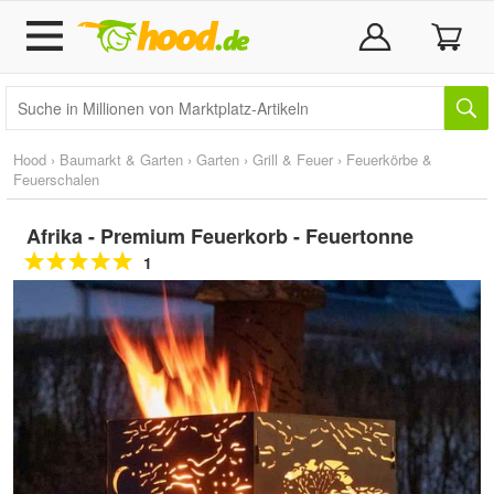
Hood
›
Baumarkt & Garten
›
Garten
›
Grill & Feuer
›
Feuerkörbe &
Feuerschalen
Afrika - Premium Feuerkorb - Feuertonne
1