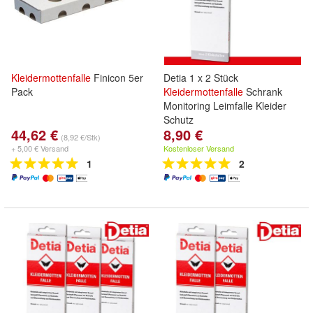
Kleidermottenfalle
Finicon 5er
Detia 1 x 2 Stück
Pack
Kleidermottenfalle
Schrank
Monitoring Leimfalle Kleider
Schutz
44,62 €
8,90 €
(8,92 €/Stk)
+ 5,00 € Versand
Kostenloser Versand
1
2