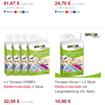
91,67 €
24,70 €
(3,82 €/Stk)
(4,12 €/Stk)
+ 12,99 € Versand
+ 7,99 € Versand
4 x Terrasan HOME®
Terrasan Home 1 x 2 Stück
Kleidermottenfalle
, 2 Stück
Kleidermottenfalle
mit
Langzeitwirkung (Gr. Klein)
32,59 €
10,90 €
(4,07 €/Stk)