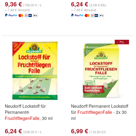
9,36 €
6,24 €
(156,00 € / l)
(2,08 €/Stk)
+ 7,49 € Versand
+ 7,49 € Versand
- 7%
Neudorff Lockstoff für
Neudorff Permanent Lockstoff
Permanent®
für
FruchtfliegenFalle
- 2x 30
FruchtfliegenFalle
, 30 ml
ml
6,24 €
6,99 €
(208,00 € / l)
(116,50 €/l)