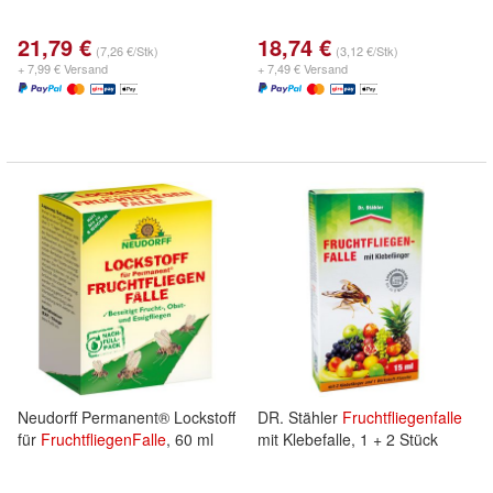
21,79 €
18,74 €
(7,26 €/Stk)
(3,12 €/Stk)
+ 7,99 € Versand
+ 7,49 € Versand
Neudorff Permanent® Lockstoff
DR. Stähler
Fruchtfliegenfalle
für
FruchtfliegenFalle
, 60 ml
mit Klebefalle, 1 + 2 Stück