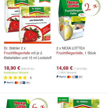
Dr. Stähler 2 x
2 x NEXA LOTTE®
Fruchtfliegenfalle
mit je 2
Fruchtfliegenfalle
, 1 Stück
Klebefallen und 15 ml Lockstoff
18,90 €
14,68 €
(630,00 €/l)
(7,34 €/Stk)
Kostenloser Versand
+ 7,49 € Versand
1