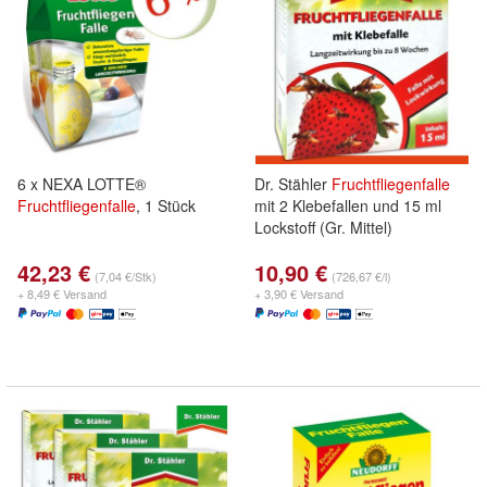
6 x NEXA LOTTE®
Dr. Stähler
Fruchtfliegenfalle
Fruchtfliegenfalle
, 1 Stück
mit 2 Klebefallen und 15 ml
Lockstoff (Gr. Mittel)
42,23 €
10,90 €
(7,04 €/Stk)
(726,67 €/l)
+ 8,49 € Versand
+ 3,90 € Versand