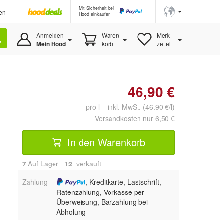
Mit Sicherheit bei
en
Hood einkaufen
Anmelden
Waren-
Merk-
Mein Hood
korb
zettel
46,90 €
pro l inkl. MwSt. (46,90 €/l)
Versandkosten nur 6,50 €
In den Warenkorb
7
Auf Lager
12
 verkauft
Zahlung
, Kreditkarte, Lastschrift,
Ratenzahlung, Vorkasse per
Überweisung, Barzahlung bei
Abholung