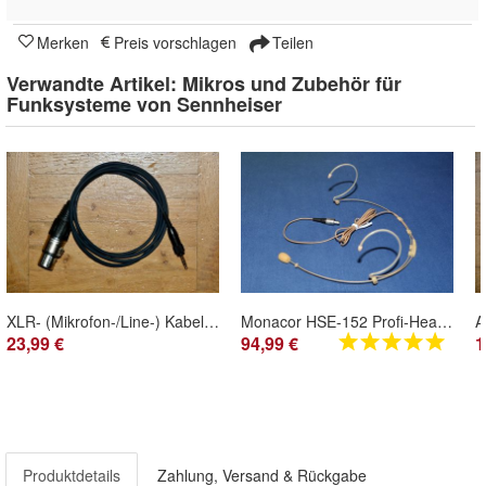
Merken
Preis vorschlagen
Teilen
Verwandte Artikel:
Mikros und Zubehör für
Funksysteme von Sennheiser
XLR- (Mikrofon-/Line-) Kabel für Sennheiser freePORT SK 2
Monacor HSE-152 Profi-Headset für Sennheiser SK 50/ SK 250/ SK-3063/ SK-5012/ EW-DX
23,99 €
94,99 €
1
Produktdetails
Zahlung, Versand & Rückgabe