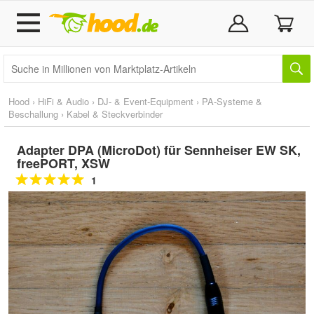
Hood
›
HiFi & Audio
›
DJ- & Event-Equipment
›
PA-Systeme &
Beschallung
›
Kabel & Steckverbinder
Adapter DPA (MicroDot) für Sennheiser EW SK,
freePORT, XSW
1