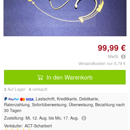
Doppelt antippen zum
vergrößern
99,99 €
MwSt.
Versandkosten nur 5,79 €
In den Warenkorb
2
Auf Lager
6
 verkauft
, Lastschrift, Kreditkarte, Debitkarte,
Ratenzahlung, Sofortüberweisung, Überweisung, Bezahlung nach
30 Tagen
Zustellung:
Mi, 12. Aug. bis Mo, 17. Aug.
Verkäufer:
ACT-Scharbert