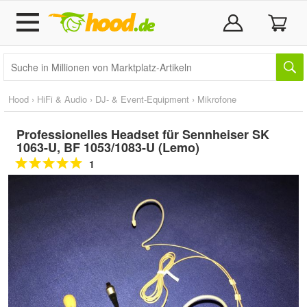
Hood
›
HiFi & Audio
›
DJ- & Event-Equipment
›
Mikrofone
Professionelles Headset für Sennheiser SK
1063-U, BF 1053/1083-U (Lemo)
1