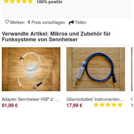
100% positiv
Merken
Preis vorschlagen
Teilen
Verwandte Artikel:
Mikros und Zubehör für
Funksysteme von Sennheiser
Adapter Sennheiser HSP 2/ HSP 4 auf Sennheiser SK 50/ SK 250/ SK-3063/ SK-5012/ EW-DX
Gitarrenkabel/ Instrumentenkabel für Sennheiser EW SK 100 300 500 (G1, G2, G3, G4)
91,99 €
17,99 €
1