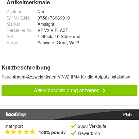
Artikelmerkmale
Zustand:
Neu
GTIN / EAN:
0758176969019
Marke:
Amslight
Hersteller Nr.:
VP-V2 VIPLAST
Set
:
1 Stück, 10 Stück und 50 Stück
Farbe
:
Schwarz, Grau, Weiß und Braun
Kurzbeschreibung
Feuchtraum-Abzweigkästen VP-V2 IP44 für die Aufputzinstallation
Artikelbeschreibung anzeigen
Platin
inter-port
2393 Verkäufe
100% positiv
Gewerblich